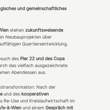
gisches und gemeinschaftliches
Wien
stehen
zukunftsweisende
ven Neubauprojekten über
auffähigen Quartiersentwicklung.
esuch des
Pier 22 und des Copa
urch das vielfach ausgezeichnete
samen Abendessen aus.
stransformation: Nach der
se
und des
kooperativen
u Re-Use und Kreislaufwirtschaft im
 Vis-à-Wien
und einem
Gespräch mit